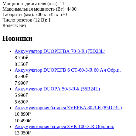
Мощность двигателя (л.с.): 11
Максимальная мощность (Вт): 4400
Габариты (мм): 700 х 535 х 570
Число розеток (12 В): 1
Колеса: Без
Новинки
Аккумулятор DUOPEFBА 70-З-R (75D23L)
8 750₽
8 350₽
Аккумулятор DUOPEFB 6 СТ-60-З-R 60 Ач Обр.п.
8 390₽
7 990₽
Аккумулятор DUOPА 50-З-R-k (55B24L)
5 990₽
5 690₽
Аккумуляторная батарея ZVEFBA 80-З-R (85D23L)
10 890₽
10 490₽
Аккумуляторная батарея ZVК 100-З-R Обр.пол.
13 950₽