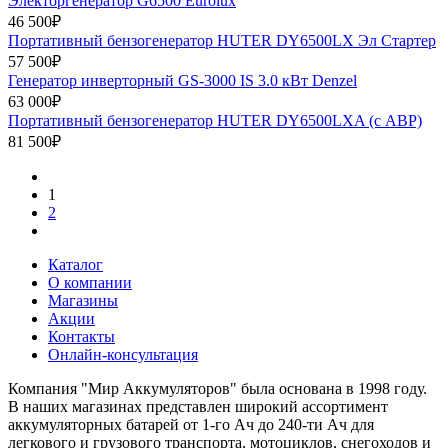
Электоргенератор G6500 Eurolux
46 500₽
Портативный бензогенератор HUTER DY6500LX Эл Стартер
57 500₽
Генератор инверторный GS-3000 IS 3.0 кВт Denzel
63 000₽
Портативный бензогенератор HUTER DY6500LXA (с АВР)
81 500₽
1
2
Каталог
О компании
Магазины
Акции
Контакты
Онлайн-консультация
Компания "Мир Аккумуляторов" была основана в 1998 году.
В наших магазинах представлен широкий ассортимент
аккумуляторных батарей от 1-го Ач до 240-ти Ач для
легкового и грузового транспорта, мотоциклов, снегоходов и