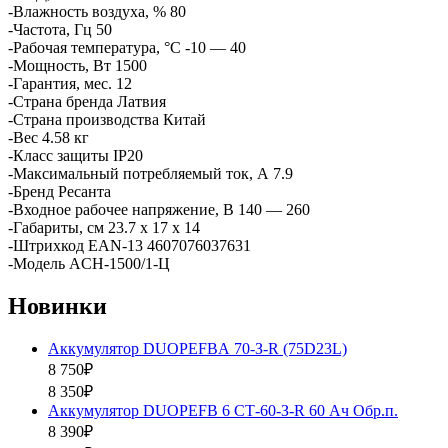
-Влажность воздуха, % 80
-Частота, Гц 50
-Рабочая температура, °C -10 — 40
-Мощность, Вт 1500
-Гарантия, мес. 12
-Страна бренда Латвия
-Страна производства Китай
-Вес 4.58 кг
-Класс защиты IP20
-Максимальный потребляемый ток, А 7.9
-Бренд Ресанта
-Входное рабочее напряжение, В 140 — 260
-Габариты, см 23.7 х 17 х 14
-Штрихкод EAN-13 4607076037631
-Модель ACH-1500/1-Ц
Новинки
Аккумулятор DUOPEFBА 70-З-R (75D23L)
8 750₽
8 350₽
Аккумулятор DUOPEFB 6 СТ-60-З-R 60 Ач Обр.п.
8 390₽