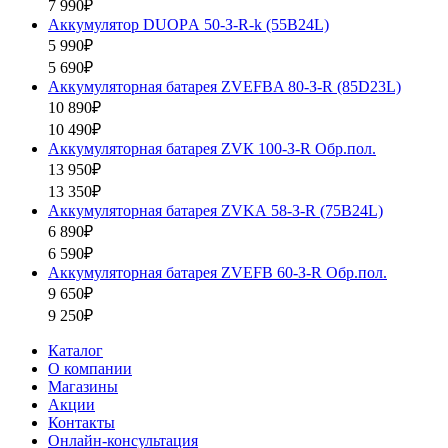
7 990₽
Аккумулятор DUOPА 50-З-R-k (55B24L)
5 990₽
5 690₽
Аккумуляторная батарея ZVEFBA 80-З-R (85D23L)
10 890₽
10 490₽
Аккумуляторная батарея ZVК 100-З-R Обр.пол.
13 950₽
13 350₽
Аккумуляторная батарея ZVKА 58-З-R (75B24L)
6 890₽
6 590₽
Аккумуляторная батарея ZVEFB 60-З-R Обр.пол.
9 650₽
9 250₽
Каталог
О компании
Магазины
Акции
Контакты
Онлайн-консультация