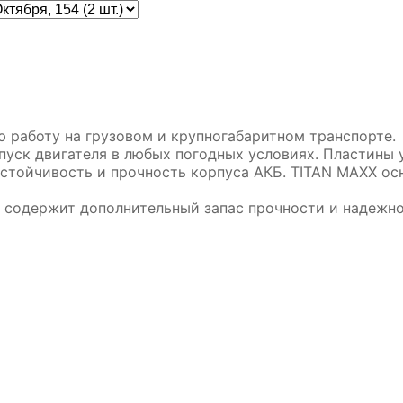
 работу на грузовом и крупногабаритном транспорте.
пуск двигателя в любых погодных условиях. Пластины
тойчивость и прочность корпуса АКБ. TITAN MAXX ос
 содержит дополнительный запас прочности и надежно
B 6
Аккумулятор DUOPА 50-З-R-
Аккумул
п.
k (55B24L)
ZVEFBA 
5 990₽
10 890₽
5 690₽
10 490₽