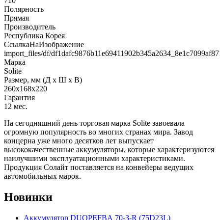
710
Полярность
Прямая
Производитель
Республика Корея
СсылкаНаИзображение
import_files/df/df1dafc9876b11e69411902b345a2634_8e1c7099af8
Марка
Solite
Размер, мм (Д x Ш x В)
260x168x220
Гарантия
12 мес.
На сегодняшний день торговая марка Solite завоевала
огромную популярность во многих странах мира. Завод
концерна уже много десятков лет выпускает
высококачественные аккумуляторы, которые характеризуются
наилучшими эксплуатационными характеристиками.
Продукция Солайт поставляется на конвейеры ведущих
автомобильных марок.
Новинки
Аккумулятор DUOPEFBА 70-З-R (75D23L)