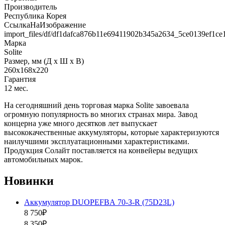
Производитель
Республика Корея
СсылкаНаИзображение
import_files/df/df1dafca876b11e69411902b345a2634_5ce0139ef1c
Марка
Solite
Размер, мм (Д x Ш x В)
260x168x220
Гарантия
12 мес.
На сегодняшний день торговая марка Solite завоевала
огромную популярность во многих странах мира. Завод
концерна уже много десятков лет выпускает
высококачественные аккумуляторы, которые характеризуются
наилучшими эксплуатационными характеристиками.
Продукция Солайт поставляется на конвейеры ведущих
автомобильных марок.
Новинки
Аккумулятор DUOPEFBА 70-З-R (75D23L)
8 750₽
8 350₽