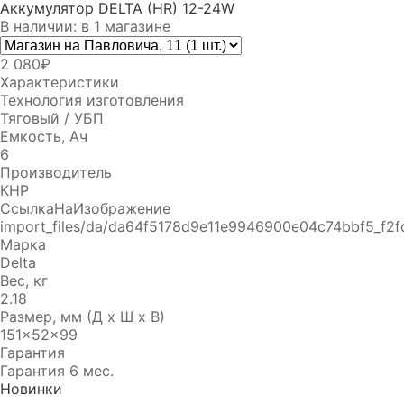
Аккумулятор DELTA (HR) 12-24W
В наличии: в 1 магазине
2 080₽
Характеристики
Технология изготовления
Тяговый / УБП
Емкость, Ач
6
Производитель
КНР
СсылкаНаИзображение
import_files/da/da64f5178d9e11e9946900e04c74bbf5_f2
Марка
Delta
Вес, кг
2.18
Размер, мм (Д x Ш x В)
151x52x99
Гарантия
Гарантия 6 мес.
Новинки