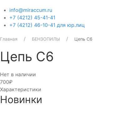
info@miraccum.ru
+7 (4212) 45-41-41
+7 (4212) 46-10-41 для юр.лиц
Главная
БЕНЗОПИЛЫ
Цепь С6
Цепь С6
Нет в наличии
700₽
Характеристики
Новинки
Аккумулятор DUOPEFBА 70-
Аккумулятор DUOPEF
З-R (75D23L)
СТ-60-З-R 60 Ач Обр.
8 750₽
8 390₽
8 350₽
7 990₽