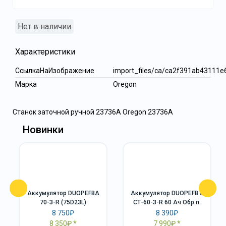
Нет в наличии
Характеристики
СсылкаНаИзображение
import_files/ca/ca2f391ab4311
Марка
Oregon
Станок заточной ручной 23736А Oregon 23736A
Новинки
Аккумулятор DUOPEFBА
Аккумулятор DUOPEFB 6
70-З-R (75D23L)
СТ-60-З-R 60 Ач Обр.п.
8 750₽
8 390₽
8 350₽
7 990₽