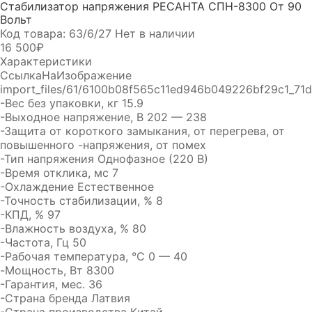
Стабилизатор напряжения РЕСАНТА СПН-8300 От 90
Вольт
Код товара: 63/6/27
Нет в наличии
16 500₽
Характеристики
СсылкаНаИзображение
import_files/61/6100b08f565c11ed946b049226bf29c1_71
-Вес без упаковки, кг 15.9
-Выходное напряжение, В 202 — 238
-Защита от короткого замыкания, от перегрева, от
повышенного -напряжения, от помех
-Тип напряжения Однофазное (220 В)
-Время отклика, мс 7
-Охлаждение Естественное
-Точность стабилизации, % 8
-КПД, % 97
-Влажность воздуха, % 80
-Частота, Гц 50
-Рабочая температура, °C 0 — 40
-Мощность, Вт 8300
-Гарантия, мес. 36
-Страна бренда Латвия