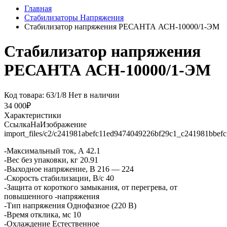
Главная
Стабилизаторы Напряжения
Стабилизатор напряжения РЕСАНТА АСН-10000/1-ЭМ
Стабилизатор напряжения
РЕСАНТА АСН-10000/1-ЭМ
Код товара: 63/1/8
Нет в наличии
34 000₽
Характеристики
СсылкаНаИзображение
import_files/c2/c241981abefc11ed9474049226bf29c1_c241981bbef
-Максимальный ток, А 42.1
-Вес без упаковки, кг 20.91
-Выходное напряжение, В 216 — 224
-Скорость стабилизации, В/с 40
-Защита от короткого замыкания, от перегрева, от
повышенного -напряжения
-Тип напряжения Однофазное (220 В)
-Время отклика, мс 10
-Охлаждение Естественное