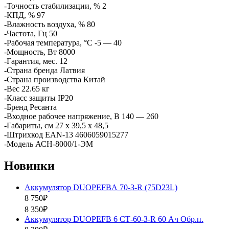
-Точность стабилизации, % 2
-КПД, % 97
-Влажность воздуха, % 80
-Частота, Гц 50
-Рабочая температура, °C -5 — 40
-Мощность, Вт 8000
-Гарантия, мес. 12
-Страна бренда Латвия
-Страна производства Китай
-Вес 22.65 кг
-Класс защиты IP20
-Бренд Ресанта
-Входное рабочее напряжение, В 140 — 260
-Габариты, см 27 х 39,5 х 48,5
-Штрихкод EAN-13 4606059015277
-Модель АСН-8000/1-ЭМ
Новинки
Аккумулятор DUOPEFBА 70-З-R (75D23L)
8 750₽
8 350₽
Аккумулятор DUOPEFB 6 СТ-60-З-R 60 Ач Обр.п.