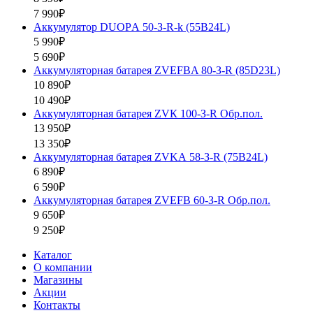
7 990₽
Аккумулятор DUOPА 50-З-R-k (55B24L)
5 990₽
5 690₽
Аккумуляторная батарея ZVEFBA 80-З-R (85D23L)
10 890₽
10 490₽
Аккумуляторная батарея ZVК 100-З-R Обр.пол.
13 950₽
13 350₽
Аккумуляторная батарея ZVKА 58-З-R (75B24L)
6 890₽
6 590₽
Аккумуляторная батарея ZVEFB 60-З-R Обр.пол.
9 650₽
9 250₽
Каталог
О компании
Магазины
Акции
Контакты