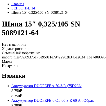
Главная
БЕНЗОПИЛЫ
Шина 15″ 0,325/105 SN 5089121-64
Шина 15″ 0,325/105 SN
5089121-64
Нет в наличии
Характеристики
СсылкаНаИзображение
import_files/09/09375175e95011e79422902b345a2634_1be7d09396
Марка
Husqvarna
Новинки
Аккумулятор DUOPEFBА 70-З-R (75D23L)
8 750₽
8 350₽
Аккумулятор DUOPEFB 6 СТ-60-З-R 60 Ач Обр.п.
8 390₽