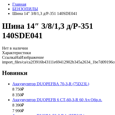
Главная
БЕНЗОПИЛЫ
Шина 14″ 3/8/1,3 д/Р-351 140SDE041
Шина 14″ 3/8/1,3 д/Р-351
140SDE041
Нет в наличии
Характеристики
СсылкаНаИзображение
import_files/ca/ca2f3916b43111e69412902b345a2634_1be7d09196
Новинки
Аккумулятор DUOPEFBА 70-З-R (75D23L)
8 750₽
8 350₽
Аккумулятор DUOPEFB 6 СТ-60-З-R 60 Ач Обр.п.
8 390₽
7 990₽