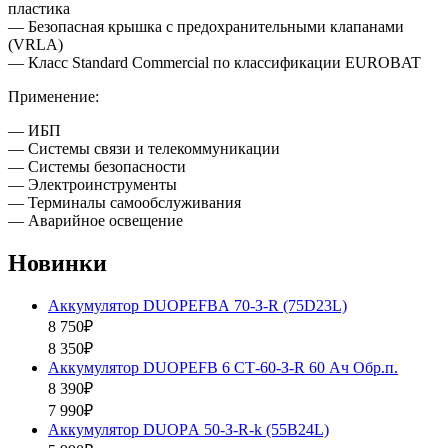
пластика
— Безопасная крышка с предохранительными клапанами
(VRLA)
— Класс Standard Commercial по классификации EUROBAT
Применение:
— ИБП
— Системы связи и телекоммуникации
— Системы безопасности
— Электроинструменты
— Терминалы самообслуживания
— Аварийное освещение
Новинки
Аккумулятор DUOPEFBА 70-З-R (75D23L)
8 750₽
8 350₽
Аккумулятор DUOPEFB 6 СТ-60-З-R 60 Ач Обр.п.
8 390₽
7 990₽
Аккумулятор DUOPА 50-З-R-k (55B24L)