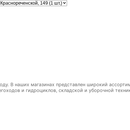
B 6
Аккумулятор DUOPА 50-З-R-
Аккумул
п.
k (55B24L)
ZVEFBA 
5 990₽
10 890₽
5 690₽
10 490₽
оду. В наших магазинах представлен широкий ассортим
негоходов и гидроциклов, складской и уборочной техни