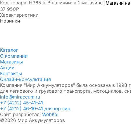
Код товара: H365-k
В наличии: в 1 магазине
37 950₽
Характеристики
Новинки
Аккумулятор DUOPEFBА 70-
Аккумулятор DUOPEF
З-R (75D23L)
СТ-60-З-R 60 Ач Обр.
8 750₽
8 390₽
8 350₽
7 990₽
Каталог
О компании
Магазины
Акции
Контакты
Онлайн-консультация
Компания "Мир Аккумуляторов" была основана в 1998 г
для легкового и грузового транспорта, мотоциклов, с
info@miraccum.ru
+7 (4212) 45-41-41
+7 (4212) 46-10-41 для юр.лиц
Сайт разработал:
WebKoi
©2026 Мир Аккумуляторов