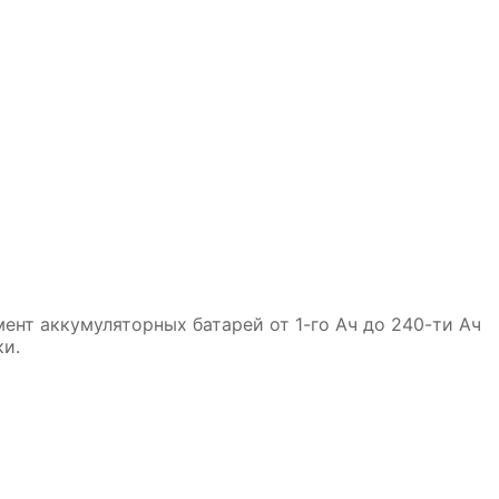
яторная батарея
Аккумуляторная батарея ZVК
80-З-R (85D23L)
100-З-R Обр.пол.
13 950₽
13 350₽
ент аккумуляторных батарей от 1-го Ач до 240-ти Ач
ки.