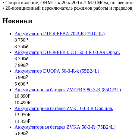
• Сопротивление, OHM: 2 к-20 к-200 к-2 М-0 МОм, погрешност
• 20-позиционный переключатель режимов работы и пределов.
Новинки
Аккумулятор DUOPEFBА 70-З-R (75D23L)
8 750₽
8 350₽
Аккумулятор DUOPEFB 6 СТ-60-З-R 60 Ач Обр.п.
8 390₽
7 990₽
Аккумулятор DUOPА 50-З-R-k (55B24L)
5 990₽
5 690₽
Аккумуляторная батарея ZVEFBA 80-З-R (85D23L)
10 890₽
10 490₽
Аккумуляторная батарея ZVК 100-З-R Обр.пол.
13 950₽
13 350₽
Аккумуляторная батарея ZVKА 58-З-R (75B24L)
6 890₽