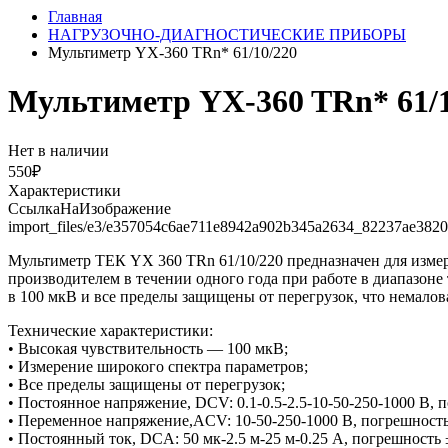
Главная
НАГРУЗОЧНО-ДИАГНОСТИЧЕСКИЕ ПРИБОРЫ
Мультиметр YX-360 TRn* 61/10/220
Мультиметр YX-360 TRn* 61/1
Нет в наличии
550₽
Характеристики
СсылкаНаИзображение
import_files/e3/e357054c6ae711e8942a902b345a2634_82237ae382
Мультиметр ТЕК YX 360 TRn 61/10/220 предназначен для измер
производителем в течении одного года при работе в диапазоне
в 100 мкВ и все пределы защищены от перегрузок, что немалов
Технические характеристики:
• Высокая чувствительность — 100 мкВ;
• Измерение широкого спектра параметров;
• Все пределы защищены от перегрузок;
• Постоянное напряжение, DCV: 0.1-0.5-2.5-10-50-250-1000 В, 
• Переменное напряжение,ACV: 10-50-250-1000 В, погрешность
• Постоянный ток, DCA: 50 мк-2.5 м-25 м-0.25 А, погрешность 