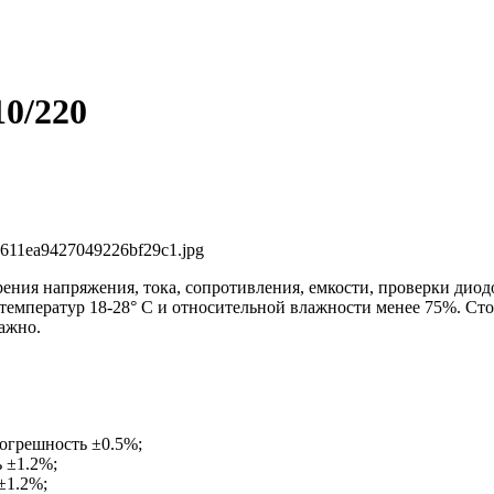
0/220
0611ea9427049226bf29c1.jpg
ения напряжения, тока, сопротивления, емкости, проверки диод
 температур 18-28° С и относительной влажности менее 75%. Сто
ажно.
погрешность ±0.5%;
 ±1.2%;
±1.2%;