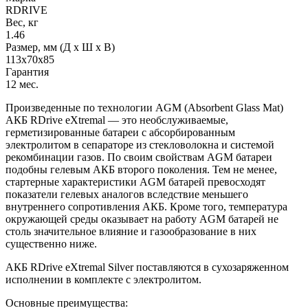
RDRIVE
Вес, кг
1.46
Размер, мм (Д x Ш x В)
113x70x85
Гарантия
12 мес.
Произведенные по технологии AGM (Absorbent Glass Mat)
АКБ RDrive eXtremal — это необслуживаемые,
герметизированные батареи с абсорбированным
электролитом в сепараторе из стекловолокна и системой
рекомбинации газов. По своим свойствам AGM батареи
подобны гелевым АКБ второго поколения. Тем не менее,
стартерные характеристики AGM батарей превосходят
показатели гелевых аналогов вследствие меньшего
внутреннего сопротивления АКБ. Кроме того, температура
окружающей среды оказывает на работу AGM батарей не
столь значительное влияние и газообразование в них
существенно ниже.
АКБ RDrive eXtremal Silver поставляются в сухозаряженном
исполнении в комплекте с электролитом.
Основные преимущества: