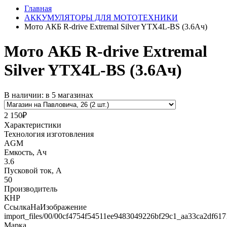
Главная
АККУМУЛЯТОРЫ ДЛЯ МОТОТЕХНИКИ
Мото АКБ R-drive Extremal Silver YTX4L-BS (3.6Ач)
Мото АКБ R-drive Extremal
Silver YTX4L-BS (3.6Ач)
В наличии: в 5 магазинах
2 150₽
Характеристики
Технология изготовления
AGM
Емкость, Ач
3.6
Пусковой ток, А
50
Производитель
КНР
СсылкаНаИзображение
import_files/00/00cf4754f54511ee9483049226bf29c1_aa33ca2df61
Марка