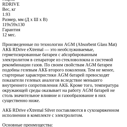
RDRIVE
Вес, кг
1.93
Размер, мм (Д x Ш x В)
119x59x130
Гарантия
12 мес.
Произведенные по технологии AGM (Absorbent Glass Mat)
АКБ RDrive eXtremal — это необслуживаемые,
герметизированные батареи с абсорбированным
электролитом в сепараторе из стекловолокна и системой
рекомбинации газов. По своим свойствам AGM батареи
подобны гелевым АКБ второго поколения. Тем не менее,
стартерные характеристики AGM батарей превосходят
показатели гелевых аналогов вследствие меньшего
внутреннего сопротивления АКБ. Кроме того, температура
окружающей среды оказывает на работу AGM батарей не
столь значительное влияние и газообразование в них
существенно ниже.
АКБ RDrive eXtremal Silver поставляются в сухозаряженном
исполнении в комплекте с электролитом.
Основные преимущества: