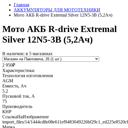
Главная
АККУМУЛЯТОРЫ ДЛЯ МОТОТЕХНИКИ
Мото АКБ R-drive Extremal Silver 12N5-3B (5,2Ач)
Мото АКБ R-drive Extremal
Silver 12N5-3B (5,2Ач)
В наличии: в 5 магазинах
2 950₽
Характеристики
Технология изготовления
AGM
Емкость, Ач
5.2
Пусковой ток, А
75
Производитель
КНР
СсылкаНаИзображение
import_files/14/1444cd8e08e611ef9483049226bf29c1_ed225e8520c
Марка