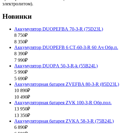
электролитом).
Новинки
Аккумулятор DUOPEFBА 70-З-R (75D23L)
8 750₽
8 350₽
Аккумулятор DUOPEFB 6 СТ-60-З-R 60 Ач Обр.п.
8 390₽
7 990₽
Аккумулятор DUOPА 50-З-R-k (55B24L)
5 990₽
5 690₽
Аккумуляторная батарея ZVEFBA 80-З-R (85D23L)
10 890₽
10 490₽
Аккумуляторная батарея ZVК 100-З-R Обр.пол.
13 950₽
13 350₽
Аккумуляторная батарея ZVKА 58-З-R (75B24L)
6 890₽