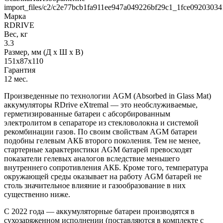
import_files/c2/c2e77bcb1fa911ee947a049226bf29c1_1fce0920303
Марка
RDRIVE
Вес, кг
3.3
Размер, мм (Д x Ш x В)
151х87х110
Гарантия
12 мес.
Произведенные по технологии AGM (Absorbed in Glass Mat)
аккумуляторы RDrive eXtremal — это необслуживаемые,
герметизированные батареи с абсорбированным
электролитом в сепараторе из стекловолокна и системой
рекомбинации газов. По своим свойствам AGM батареи
подобны гелевым АКБ второго поколения. Тем не менее,
стартерные характеристики AGM батарей превосходят
показатели гелевых аналогов вследствие меньшего
внутреннего сопротивления АКБ. Кроме того, температура
окружающей среды оказывает на работу AGM батарей не
столь значительное влияние и газообразование в них
существенно ниже.
С 2022 года — аккумуляторные батареи производятся в
сухозаряженном исполнении (поставляются в комплекте с