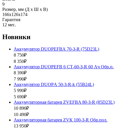
9
Размер, мм (Д x Ш x В)
166х126х174
Гарантия
12 мес.
Новинки
Аккумулятор DUOPEFBА 70-З-R (75D23L)
8 750₽
8 350₽
Аккумулятор DUOPEFB 6 СТ-60-З-R 60 Ач Обр.п.
8 390₽
7 990₽
Аккумулятор DUOPА 50-З-R-k (55B24L)
5 990₽
5 690₽
Аккумуляторная батарея ZVEFBA 80-З-R (85D23L)
10 890₽
10 490₽
Аккумуляторная батарея ZVК 100-З-R Обр.пол.
13 950₽