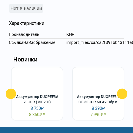
Нет в наличии
Характеристики
Производитель
КНР
СсылкаНаИзображение
import_files/ca/ca2f391bb4311
Новинки
Аккумулятор DUOPEFBА
Аккумулятор DUOPEFB 6
70-З-R (75D23L)
СТ-60-З-R 60 Ач Обр.п.
8 750₽
8 390₽
8 350₽
7 990₽