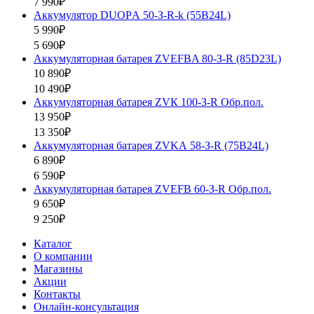
7 990₽
Аккумулятор DUOPА 50-З-R-k (55B24L)
5 990₽
5 690₽
Аккумуляторная батарея ZVEFBA 80-З-R (85D23L)
10 890₽
10 490₽
Аккумуляторная батарея ZVК 100-З-R Обр.пол.
13 950₽
13 350₽
Аккумуляторная батарея ZVKА 58-З-R (75B24L)
6 890₽
6 590₽
Аккумуляторная батарея ZVEFB 60-З-R Обр.пол.
9 650₽
9 250₽
Каталог
О компании
Магазины
Акции
Контакты
Онлайн-консультация