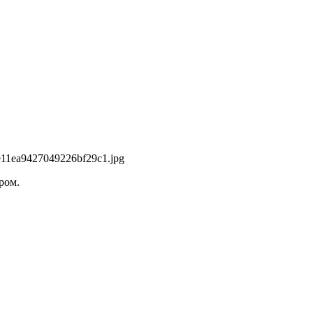
e11ea9427049226bf29c1.jpg
ром.