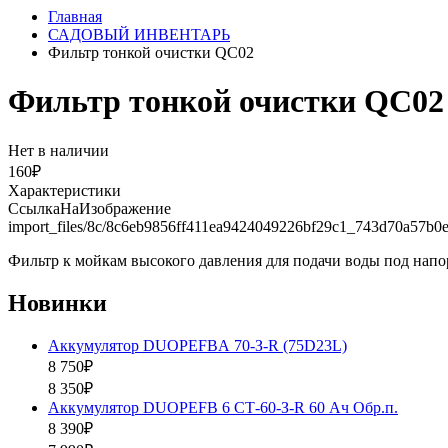
Главная
САДОВЫЙ ИНВЕНТАРЬ
Фильтр тонкой очистки QC02
Фильтр тонкой очистки QC02
Нет в наличии
160₽
Характеристики
СсылкаНаИзображение
import_files/8c/8c6eb9856ff411ea9424049226bf29c1_743d70a57b0
Фильтр к мойкам высокого давления для подачи воды под напо
Новинки
Аккумулятор DUOPEFBА 70-З-R (75D23L)
8 750₽
8 350₽
Аккумулятор DUOPEFB 6 СТ-60-З-R 60 Ач Обр.п.
8 390₽