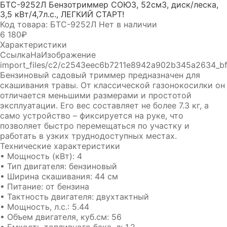
БТС-9252Л Бензотриммер СОЮЗ, 52см3, диск/леска,
3,5 кВт/4,7л.с., ЛЕГКИЙ СТАРТ!
Код товара: БТС-9252Л
Нет в наличии
6 180₽
Характеристики
СсылкаНаИзображение
import_files/c2/c2543eec6b7211e8942a902b345a2634_b
Бензиновый садовый триммер предназначен для
скашивания травы. От классической газонокосилки он
отличается меньшими размерами и простотой
эксплуатации. Его вес составляет не более 7.3 кг, а
само устройство – фиксируется на руке, что
позволяет быстро перемещаться по участку и
работать в узких труднодоступных местах.
Технические характеристики
• Мощность (кВт): 4
• Тип двигателя: бензиновый
• Ширина скашивания: 44 см
• Питание: от бензина
• Тактность двигателя: двухтактный
• Мощность, л.с.: 5.44
• Объем двигателя, куб.см: 56