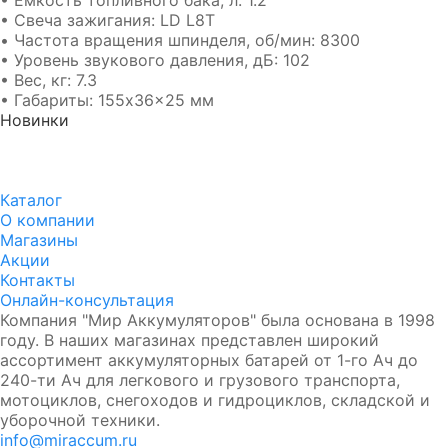
• Емкость топливного бака, л: 1.2
• Свеча зажигания: LD L8T
• Частота вращения шпинделя, об/мин: 8300
• Уровень звукового давления, дБ: 102
• Вес, кг: 7.3
• Габариты: 155x36x25 мм
Новинки
Аккумулятор DUOPEFBА 70-З-R (75D23L)
8 750₽
8 350₽
Каталог
О компании
Магазины
Акции
Контакты
Онлайн-консультация
Компания "Мир Аккумуляторов" была основана в 1998
году. В наших магазинах представлен широкий
ассортимент аккумуляторных батарей от 1-го Ач до
240-ти Ач для легкового и грузового транспорта,
мотоциклов, снегоходов и гидроциклов, складской и
уборочной техники.
info@miraccum.ru