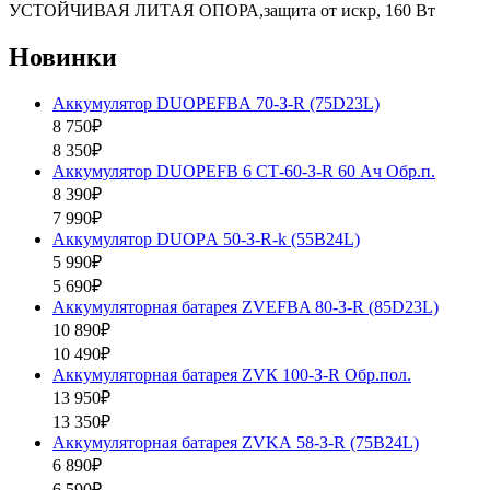
УСТОЙЧИВАЯ ЛИТАЯ ОПОРА,защита от искр, 160 Вт
Новинки
Аккумулятор DUOPEFBА 70-З-R (75D23L)
8 750₽
8 350₽
Аккумулятор DUOPEFB 6 СТ-60-З-R 60 Ач Обр.п.
8 390₽
7 990₽
Аккумулятор DUOPА 50-З-R-k (55B24L)
5 990₽
5 690₽
Аккумуляторная батарея ZVEFBA 80-З-R (85D23L)
10 890₽
10 490₽
Аккумуляторная батарея ZVК 100-З-R Обр.пол.
13 950₽
13 350₽
Аккумуляторная батарея ZVKА 58-З-R (75B24L)
6 890₽
6 590₽