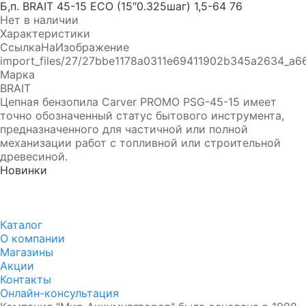
Б,п. BRAIT 45-15 ЕСО (15″0.325шаг) 1,5-64 76
Нет в наличии
Характеристики
СсылкаНаИзображение
import_files/27/27bbe1178a0311e69411902b345a2634_a
Марка
BRAIT
Цепная бензопила Carver PROMO PSG-45-15 имеет
точно обозначенный статус бытового инструмента,
предназначенного для частичной или полной
механизации работ с топливной или строительной
древесиной.
Новинки
Аккумулятор DUOPEFBА 70-З-R (75D23L)
8 750₽
8 350₽
Каталог
О компании
Магазины
Акции
Контакты
Онлайн-консультация