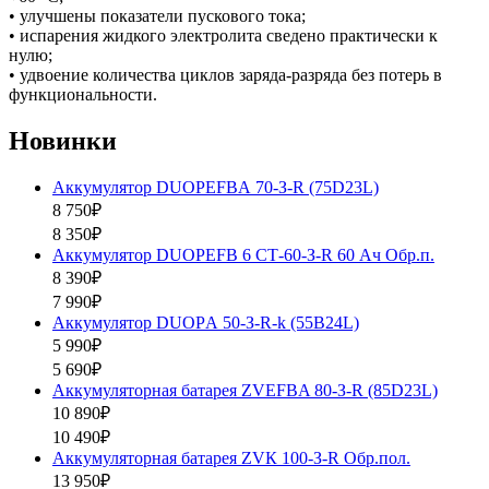
• улучшены показатели пускового тока;
• испарения жидкого электролита сведено практически к
нулю;
• удвоение количества циклов заряда-разряда без потерь в
функциональности.
Новинки
Аккумулятор DUOPEFBА 70-З-R (75D23L)
8 750₽
8 350₽
Аккумулятор DUOPEFB 6 СТ-60-З-R 60 Ач Обр.п.
8 390₽
7 990₽
Аккумулятор DUOPА 50-З-R-k (55B24L)
5 990₽
5 690₽
Аккумуляторная батарея ZVEFBA 80-З-R (85D23L)
10 890₽
10 490₽
Аккумуляторная батарея ZVК 100-З-R Обр.пол.
13 950₽