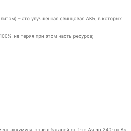
литом) – это улучшенная свинцовая АКБ, в которых
00%, не теряя при этом часть ресурса;
яторная батарея
Аккумуляторная батарея ZVК
80-З-R (85D23L)
100-З-R Обр.пол.
13 950₽
13 350₽
ент аккумуляторных батарей от 1-го Ач до 240-ти Ач