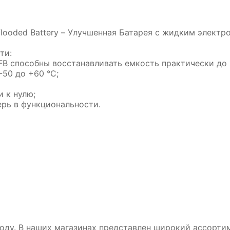
looded Battery – Улучшенная Батарея с жидким электро
ти:
FB способны восстанавливать емкость практически до 1
-50 до +60 °C;
 к нулю;
ерь в функциональности.
B 6
Аккумулятор DUOPА 50-З-R-
Аккумул
п.
k (55B24L)
ZVEFBA 
5 990₽
10 890₽
5 690₽
10 490₽
оду. В наших магазинах представлен широкий ассортим