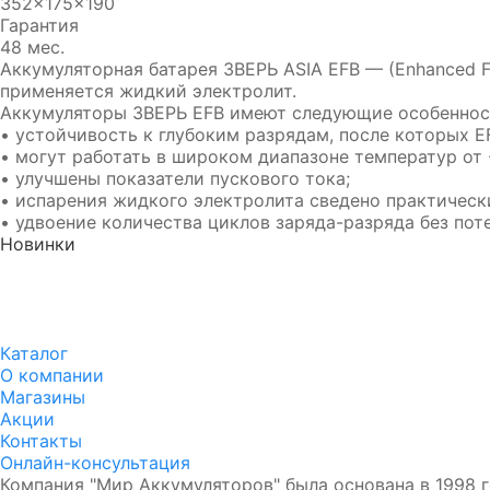
352x175x190
Гарантия
48 мес.
Аккумуляторная батарея ЗВЕРЬ ASIA EFB — (Enhanced F
применяется жидкий электролит.
Аккумуляторы ЗВЕРЬ EFB имеют следующие особеннос
• устойчивость к глубоким разрядам, после которых E
• могут работать в широком диапазоне температур от 
• улучшены показатели пускового тока;
• испарения жидкого электролита сведено практически
• удвоение количества циклов заряда-разряда без пот
Новинки
Аккумулятор DUOPEFBА 70-
Аккумулятор DUOPEF
З-R (75D23L)
СТ-60-З-R 60 Ач Обр.
8 750₽
8 390₽
8 350₽
7 990₽
Каталог
О компании
Магазины
Акции
Контакты
Онлайн-консультация
Компания "Мир Аккумуляторов" была основана в 1998 г