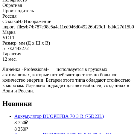
Обратная
Производитель
Россия
СсылкаНаИзображение
import_files/b7/b787e98e5a4a11ed946d049226bf29c1_bd4c27d15b
Марка
VOLT
Размер, мм (Д x Ш x В)
517х244х272
Гарантия
12 мес.
Линейка «Professional» — используется в грузовых
автомашинах, которые потребляют достаточно большое
количество энергии. Батареи этого типа обладают стойкостью
к морозам. Идеально подходит для автомобилей, созданных в
Азии и России.
Новинки
Аккумулятор DUOPEFBА 70-З-R (75D23L)
8 750₽
8 350₽