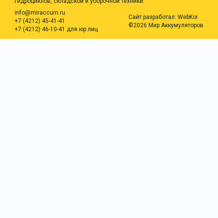
гидроциклов, складской и уборочной техники.
info@miraccum.ru
Сайт разработал:
WebKoi
+7 (4212) 45-41-41
©2026 Мир Аккумуляторов
+7 (4212) 46-10-41 для юр.лиц