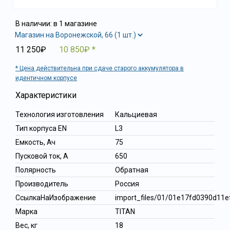
В наличии: в 1 магазине
11 250₽
10 850₽
Цена действительна при сдаче старого аккумулятора в
идентичном корпусе
Характеристики
Технология изготовления
Кальциевая
Тип корпуса EN
L3
Емкость, Ач
75
Пусковой ток, А
650
Полярность
Обратная
Производитель
Россия
СсылкаНаИзображение
import_files/01/01e17fd0390d1
Марка
TITAN
Вес, кг
18