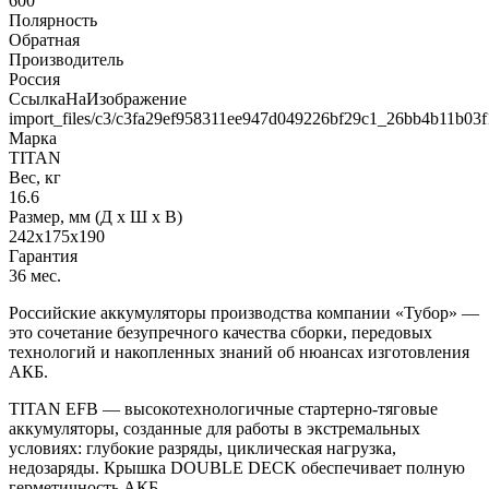
600
Полярность
Обратная
Производитель
Россия
СсылкаНаИзображение
import_files/c3/c3fa29ef958311ee947d049226bf29c1_26bb4b11b03
Марка
TITAN
Вес, кг
16.6
Размер, мм (Д x Ш x В)
242x175x190
Гарантия
36 мес.
Российские аккумуляторы производства компании «Тубор» —
это сочетание безупречного качества сборки, передовых
технологий и накопленных знаний об нюансах изготовления
АКБ.
TITAN EFB — высокотехнологичные стартерно-тяговые
аккумуляторы, созданные для работы в экстремальных
условиях: глубокие разряды, циклическая нагрузка,
недозаряды. Крышка DOUBLE DECK обеспечивает полную
герметичность АКБ.