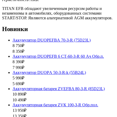
TITAN EFB обладают увеличенным ресурсом работы и
незаменимы в автомобилях, оборудованных системами
START/STOP. Являются альтернативой AGM аккумуляторов.
Новинки
Аккумулятор DUOPEFBА 70-З-R (75D23L)
8 750₽
8 350₽
Аккумулятор DUOPEFB 6 СТ-60-З-R 60 Ач Обр.п.
8 390₽
7 990₽
Аккумулятор DUOPА 50-З-R-k (55B24L)
5 990₽
5 690₽
Аккумуляторная батарея ZVEFBA 80-З-R (85D23L)
10 890₽
10 490₽
Аккумуляторная батарея ZVК 100-З-R Обр.пол.
13 950₽
13 350₽