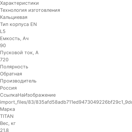
Характеристики
Технология изготовления
Кальциевая
Тип корпуса EN
L5
Емкость, Ач
90
Пусковой ток, А
720
Полярность
Обратная
Производитель
Россия
СсылкаНаИзображение
import_files/83/835afd58adb711ed9473049226bf29c1_9
Марка
TITAN
Вес, кг
21.8