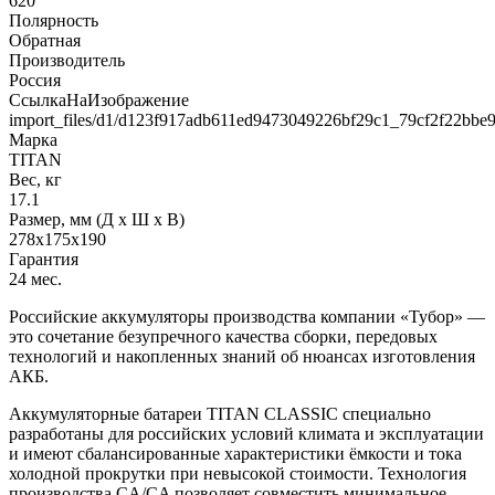
620
Полярность
Обратная
Производитель
Россия
СсылкаНаИзображение
import_files/d1/d123f917adb611ed9473049226bf29c1_79cf2f22bbe
Марка
TITAN
Вес, кг
17.1
Размер, мм (Д x Ш x В)
278x175x190
Гарантия
24 мес.
Российские аккумуляторы производства компании «Тубор» —
это сочетание безупречного качества сборки, передовых
технологий и накопленных знаний об нюансах изготовления
АКБ.
Аккумуляторные батареи TITAN CLASSIC специально
разработаны для российских условий климата и эксплуатации
и имеют сбалансированные характеристики ёмкости и тока
холодной прокрутки при невысокой стоимости. Технология
производства CA/CA позволяет совместить минимальное