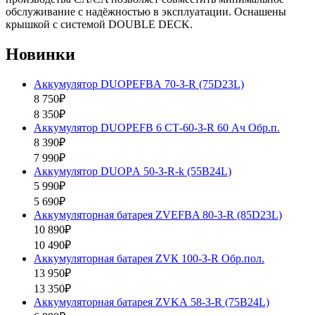
обслуживание с надёжностью в эксплуатации. Оснашены
крышкой с системой DOUBLE DECK.
Новинки
Аккумулятор DUOPEFBА 70-З-R (75D23L)
8 750₽
8 350₽
Аккумулятор DUOPEFB 6 СТ-60-З-R 60 Ач Обр.п.
8 390₽
7 990₽
Аккумулятор DUOPА 50-З-R-k (55B24L)
5 990₽
5 690₽
Аккумуляторная батарея ZVEFBA 80-З-R (85D23L)
10 890₽
10 490₽
Аккумуляторная батарея ZVК 100-З-R Обр.пол.
13 950₽
13 350₽
Аккумуляторная батарея ZVKА 58-З-R (75B24L)