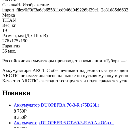
СсылкаНаИзображение
import_files/0f/0ff3a6eb655811ed946d049226bf29c1_2c81d85d663
Марка
TITAN
Вес, кг
19
Размер, мм (Д x Ш x В)
276x175x190
Гарантия
36 мес.
Российские аккумуляторы производства компании «Тубор» — эт
Аккумуляторы ARCTIC обеспечивают надежность запуска двигат
ARCTIC не имеет аналогов на рынке по пусковому току и ус
Качество ARCTIC ежегодно тестируется и подтверждается успе
Новинки
Аккумулятор DUOPEFBА 70-З-R (75D23L)
8 750₽
8 350₽
Аккумулятор DUOPEFB 6 СТ-60-З-R 60 Ач Обр.п.