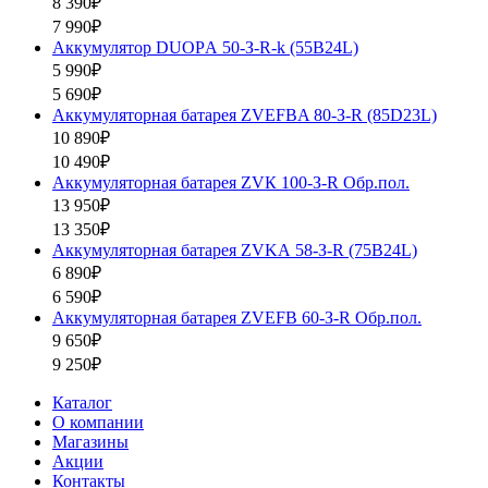
8 390₽
7 990₽
Аккумулятор DUOPА 50-З-R-k (55B24L)
5 990₽
5 690₽
Аккумуляторная батарея ZVEFBA 80-З-R (85D23L)
10 890₽
10 490₽
Аккумуляторная батарея ZVК 100-З-R Обр.пол.
13 950₽
13 350₽
Аккумуляторная батарея ZVKА 58-З-R (75B24L)
6 890₽
6 590₽
Аккумуляторная батарея ZVEFB 60-З-R Обр.пол.
9 650₽
9 250₽
Каталог
О компании
Магазины
Акции
Контакты