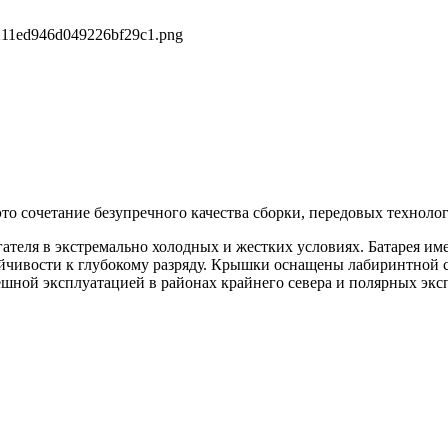
211ed946d049226bf29c1.png
о сочетание безупречного качества сборки, передовых техноло
еля в экстремально холодных и жестких условиях. Батарея име
тойчивости к глубокому разряду. Крышки оснащены лабиринтн
шной эксплуатацией в районах крайнего севера и полярных эксп