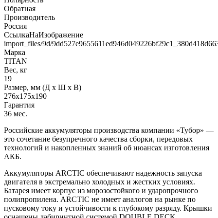
Обратная
Производитель
Россия
СсылкаНаИзображение
import_files/9d/9dd527e9655611ed946d049226bf29c1_380d418d6
Марка
TITAN
Вес, кг
19
Размер, мм (Д x Ш x В)
276x175x190
Гарантия
36 мес.
Российские аккумуляторы производства компании «Тубор» —
это сочетание безупречного качества сборки, передовых
технологий и накопленных знаний об нюансах изготовления
АКБ.
Аккумуляторы ARCTIC обеспечивают надежность запуска
двигателя в экстремально холодных и жестких условиях.
Батарея имеет корпус из морозостойкого и ударопрочного
полипропилена. ARCTIC не имеет аналогов на рынке по
пусковому току и устойчивости к глубокому разряду. Крышки
оснащены лабиринтной системой DOUBLE DECK.