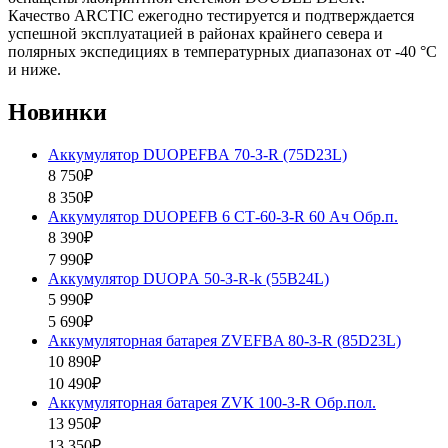
Качество ARCTIC ежегодно тестируется и подтверждается
успешной эксплуатацией в районах крайнего севера и
полярных экспедициях в температурных диапазонах от -40 °C
и ниже.
Новинки
Аккумулятор DUOPEFBА 70-З-R (75D23L)
8 750₽
8 350₽
Аккумулятор DUOPEFB 6 СТ-60-З-R 60 Ач Обр.п.
8 390₽
7 990₽
Аккумулятор DUOPА 50-З-R-k (55B24L)
5 990₽
5 690₽
Аккумуляторная батарея ZVEFBA 80-З-R (85D23L)
10 890₽
10 490₽
Аккумуляторная батарея ZVК 100-З-R Обр.пол.
13 950₽
13 350₽