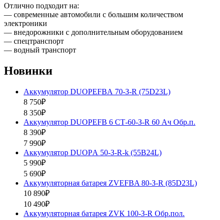
Отлично подходит на:
— современные автомобили с большим количеством
электроники
— внедорожники с дополнительным оборудованием
— спецтранспорт
— водный транспорт
Новинки
Аккумулятор DUOPEFBА 70-З-R (75D23L)
8 750₽
8 350₽
Аккумулятор DUOPEFB 6 СТ-60-З-R 60 Ач Обр.п.
8 390₽
7 990₽
Аккумулятор DUOPА 50-З-R-k (55B24L)
5 990₽
5 690₽
Аккумуляторная батарея ZVEFBA 80-З-R (85D23L)
10 890₽
10 490₽
Аккумуляторная батарея ZVК 100-З-R Обр.пол.