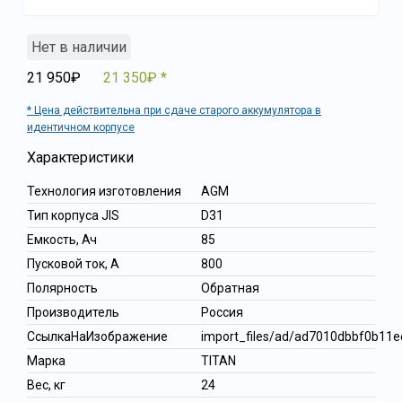
Нет в наличии
21 950₽
21 350₽
Цена действительна при сдаче старого аккумулятора в
идентичном корпусе
Характеристики
Технология изготовления
AGM
Тип корпуса JIS
D31
Емкость, Ач
85
Пусковой ток, А
800
Полярность
Обратная
Производитель
Россия
СсылкаНаИзображение
import_files/ad/ad7010dbbf0b1
Марка
TITAN
Вес, кг
24