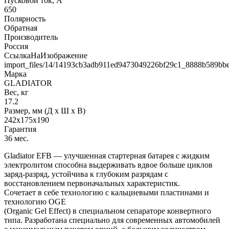
Пусковой ток, А
650
Полярность
Обратная
Производитель
Россия
СсылкаНаИзображение
import_files/14/14193cb3adb911ed9473049226bf29c1_8888b589bb
Марка
GLADIATOR
Вес, кг
17.2
Размер, мм (Д x Ш x В)
242x175x190
Гарантия
36 мес.
Gladiator EFB — улучшенная стартерная батарея с жидким
электролитом способна выдерживать вдвое больше циклов
заряд-разряд, устойчива к глубоким разрядам с
восстановлением первоначальных характеристик.
Сочетает в себе технологию с кальциевыми пластинами и
технологию OGE
(Organic Gel Effect) в специальном сепараторе конвертного
типа. Разработана специально для современных автомобилей