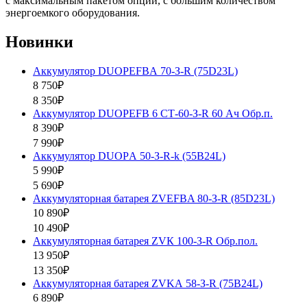
с максимальным пакетом опций, с большим количеством
энергоемкого оборудования.
Новинки
Аккумулятор DUOPEFBА 70-З-R (75D23L)
8 750₽
8 350₽
Аккумулятор DUOPEFB 6 СТ-60-З-R 60 Ач Обр.п.
8 390₽
7 990₽
Аккумулятор DUOPА 50-З-R-k (55B24L)
5 990₽
5 690₽
Аккумуляторная батарея ZVEFBA 80-З-R (85D23L)
10 890₽
10 490₽
Аккумуляторная батарея ZVК 100-З-R Обр.пол.
13 950₽
13 350₽
Аккумуляторная батарея ZVKА 58-З-R (75B24L)
6 890₽