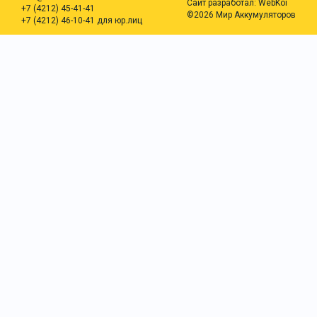
Сайт разработал:
WebKoi
+7 (4212) 45-41-41
©2026 Мир Аккумуляторов
+7 (4212) 46-10-41 для юр.лиц