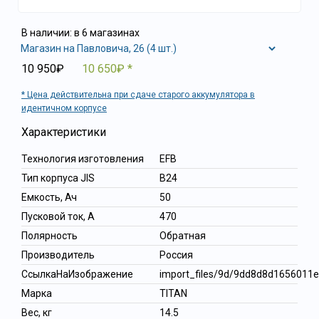
В наличии: в 6 магазинах
10 950₽
10 650₽
Цена действительна при сдаче старого аккумулятора в
идентичном корпусе
Характеристики
Технология изготовления
EFB
Тип корпуса JIS
B24
Емкость, Ач
50
Пусковой ток, А
470
Полярность
Обратная
Производитель
Россия
СсылкаНаИзображение
import_files/9d/9dd8d8d165601
Марка
TITAN
Вес, кг
14.5