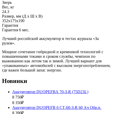
Зверь
Вес, кг
24.3
Размер, мм (Д x Ш x В)
352x175x190
Гарантия
Гарантия 6 мес.
Лучший российский аккумулятор в тестах журнала «За
рулем».
Мощное сочетание гибридной и кремнивой технологий с
повышенными токами и сроком службы, чемпион по
выживанию как летом так и зимой. Лучший вариант для
«упакованных» автомобилей с высоким энергопотреблением,
где важен большой запас энергии.
Новинки
Аккумулятор DUOPEFBА 70-З-R (75D23L)
8 750₽
8 350₽
Аккумулятор DUOPEFB 6 СТ-60-З-R 60 Ач Обр.п.
8 390₽