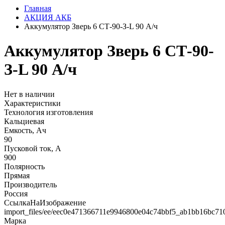
Главная
АКЦИЯ АКБ
Аккумулятор Зверь 6 СТ-90-З-L 90 А/ч
Аккумулятор Зверь 6 СТ-90-
З-L 90 А/ч
Нет в наличии
Характеристики
Технология изготовления
Кальциевая
Емкость, Ач
90
Пусковой ток, А
900
Полярность
Прямая
Производитель
Россия
СсылкаНаИзображение
import_files/ee/eec0e471366711e9946800e04c74bbf5_ab1bb16bc71
Марка