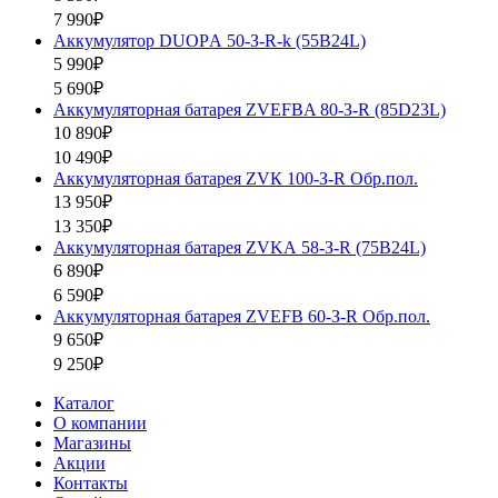
7 990₽
Аккумулятор DUOPА 50-З-R-k (55B24L)
5 990₽
5 690₽
Аккумуляторная батарея ZVEFBA 80-З-R (85D23L)
10 890₽
10 490₽
Аккумуляторная батарея ZVК 100-З-R Обр.пол.
13 950₽
13 350₽
Аккумуляторная батарея ZVKА 58-З-R (75B24L)
6 890₽
6 590₽
Аккумуляторная батарея ZVEFB 60-З-R Обр.пол.
9 650₽
9 250₽
Каталог
О компании
Магазины
Акции
Контакты