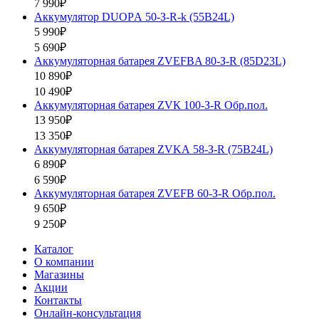
7 990₽
Аккумулятор DUOPА 50-З-R-k (55B24L)
5 990₽
5 690₽
Аккумуляторная батарея ZVEFBA 80-З-R (85D23L)
10 890₽
10 490₽
Аккумуляторная батарея ZVК 100-З-R Обр.пол.
13 950₽
13 350₽
Аккумуляторная батарея ZVKА 58-З-R (75B24L)
6 890₽
6 590₽
Аккумуляторная батарея ZVEFB 60-З-R Обр.пол.
9 650₽
9 250₽
Каталог
О компании
Магазины
Акции
Контакты
Онлайн-консультация