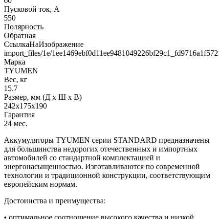
60
Пусковой ток, А
550
Полярность
Обратная
СсылкаНаИзображение
import_files/1e/1ee1469ebf0d11ee9481049226bf29c1_fd9716a1f57
Марка
TYUMEN
Вес, кг
15.7
Размер, мм (Д x Ш x В)
242x175x190
Гарантия
24 мес.
Аккумуляторы TYUMEN серии STANDARD предназначены
для большинства недорогих отечественных и импортных
автомобилей со стандартной комплектацией и
энергонасыщенностью. Изготавливаются по современной
технологии и традиционной конструкции, соответствующим
европейским нормам.
Достоинства и преимущества:
• оптимальное соотношение высокого качества и низкой