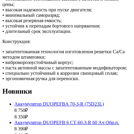
цены;
• высокая надежность при пуске двигателя;
• минимальный саморазряд;
• высокая резервная емкость;
• устойчив к перепадам бортового напряжения;
• длительный срок эксплуатации.
Конструкция:
• запатентованная технология изготовления решетки Ca/Ca
методом штамповки;
• виброморозоустойчивый корпус;
• паста активной массы с запатентованным модификатором;
• специально устойчивый к коррозии свинцовый сплав;
• эргономичная ручка для переноски.
Новинки
Аккумулятор DUOPEFBА 70-З-R (75D23L)
8 750₽
8 350₽
Аккумулятор DUOPEFB 6 СТ-60-З-R 60 Ач Обр.п.
8 390₽