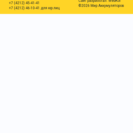
Сайт разработал:
WebKoi
+7 (4212) 45-41-41
©2026 Мир Аккумуляторов
+7 (4212) 46-10-41 для юр.лиц