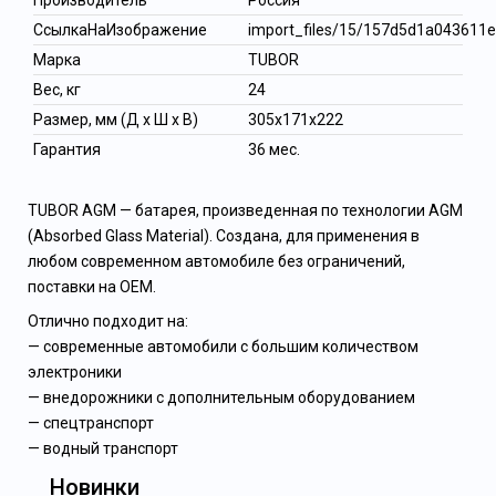
Производитель
Россия
СсылкаНаИзображение
import_files/15/157d5d1a04361
Марка
TUBOR
Вес, кг
24
Размер, мм (Д x Ш x В)
305х171х222
Гарантия
36 мес.
TUBOR AGM — батарея, произведенная по технологии AGM
(Absorbed Glass Material). Создана, для применения в
любом современном автомобиле без ограничений,
поставки на ОЕМ.
Отлично подходит на:
— современные автомобили с большим количеством
электроники
— внедорожники с дополнительным оборудованием
— спецтранспорт
— водный транспорт
Новинки