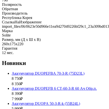
790
Полярность
Обратная
Производитель
Республика Корея
СсылкаНаИзображение
import_files/06/0623e50d966e11ea9427049226bf29c1_23a309bd01
Марка
Solite
Размер, мм (Д x Ш x В)
260x175x220
Гарантия
12 мес.
Новинки
Аккумулятор DUOPEFBА 70-З-R (75D23L)
8 750₽
8 350₽
Аккумулятор DUOPEFB 6 СТ-60-З-R 60 Ач Обр.п.
8 390₽
7 990₽
Аккумулятор DUOPА 50-З-R-k (55B24L)
5 990₽