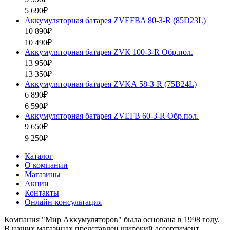
5 690₽
Аккумуляторная батарея ZVEFBA 80-З-R (85D23L)
10 890₽
10 490₽
Аккумуляторная батарея ZVК 100-З-R Обр.пол.
13 950₽
13 350₽
Аккумуляторная батарея ZVKА 58-З-R (75B24L)
6 890₽
6 590₽
Аккумуляторная батарея ZVEFB 60-З-R Обр.пол.
9 650₽
9 250₽
Каталог
О компании
Магазины
Акции
Контакты
Онлайн-консультация
Компания "Мир Аккумуляторов" была основана в 1998 году.
В наших магазинах представлен широкий ассортимент