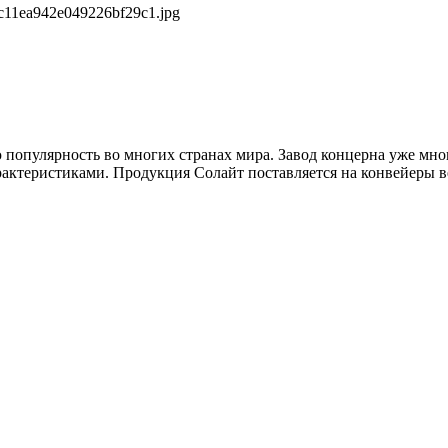
c11ea942e049226bf29c1.jpg
ю популярность во многих странах мира. Завод концерна уже мн
актеристиками. Продукция Солайт поставляется на конвейеры 