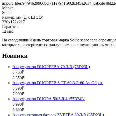
import_files/94/94b29966bcf711e7941f902b345a2634_cabcde48d22
Марка
Solite
Размер, мм (Д x Ш x В)
330x172x217
Гарантия
12 мес.
На сегодняшний день торговая марка Solite завоевала огромну
которые характеризуются наилучшими эксплуатационными хар
Новинки
Аккумулятор DUOPEFBА 70-З-R (75D23L)
8 750₽
8 350₽
Аккумулятор DUOPEFB 6 СТ-60-З-R 60 Ач Обр.п.
8 390₽
7 990₽
Аккумулятор DUOPА 50-З-R-k (55B24L)
5 990₽
5 690₽
Аккумуляторная батарея ZVEFBA 80-З-R (85D23L)