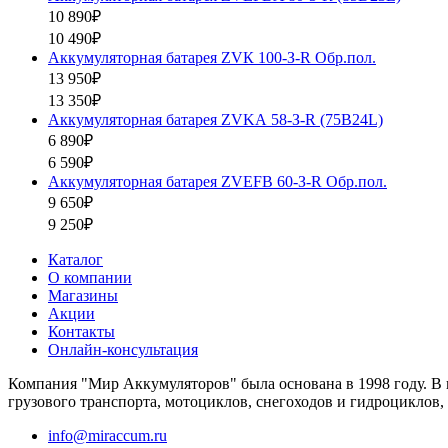
10 890₽
10 490₽
Аккумуляторная батарея ZVК 100-З-R Обр.пол.
13 950₽
13 350₽
Аккумуляторная батарея ZVKА 58-З-R (75B24L)
6 890₽
6 590₽
Аккумуляторная батарея ZVEFB 60-З-R Обр.пол.
9 650₽
9 250₽
Каталог
О компании
Магазины
Акции
Контакты
Онлайн-консультация
Компания "Мир Аккумуляторов" была основана в 1998 году. В 
грузового транспорта, мотоциклов, снегоходов и гидроциклов,
info@miraccum.ru