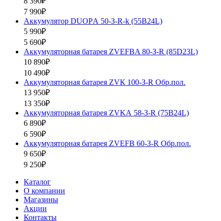
8 390₽
7 990₽
Аккумулятор DUOPА 50-З-R-k (55B24L)
5 990₽
5 690₽
Аккумуляторная батарея ZVEFBA 80-З-R (85D23L)
10 890₽
10 490₽
Аккумуляторная батарея ZVК 100-З-R Обр.пол.
13 950₽
13 350₽
Аккумуляторная батарея ZVKА 58-З-R (75B24L)
6 890₽
6 590₽
Аккумуляторная батарея ZVEFB 60-З-R Обр.пол.
9 650₽
9 250₽
Каталог
О компании
Магазины
Акции
Контакты