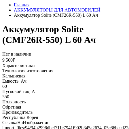
Главная
АККУМУЛЯТОРЫ ДЛЯ АВТОМОБИЛЕЙ
Аккумулятор Solite (CMF26R-550) L 60 Ач
Аккумулятор Solite
(CMF26R-550) L 60 Ач
Нет в наличии
9 500₽
Характеристики
Технология изготовления
Кальциевая
Емкость, Ач
60
Пусковой ток, А
550
Полярность
Обратная
Производитель
Республика Корея
СсылкаНаИзображение
import_files/94/94b2996dbcf711e7941f902b345a2634_05c86beed22