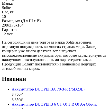
Марка
Solite
Вес, кг
16
Размер, мм (Д x Ш x В)
208x173x184
Гарантия
12 мес.
На сегодняшний день торговая марка Solite завоевала
огромную популярность во многих странах мира. Завод
концерна уже много десятков лет выпускает
высококачественные аккумуляторы, которые характеризуются
наилучшими эксплуатационными характеристиками.
Продукция Солайт поставляется на конвейеры ведущих
автомобильных марок.
Новинки
Аккумулятор DUOPEFBА 70-З-R (75D23L)
8 750₽
8 350₽
Аккумулятор DUOPEFB 6 СТ-60-З-R 60 Ач Обр.п.