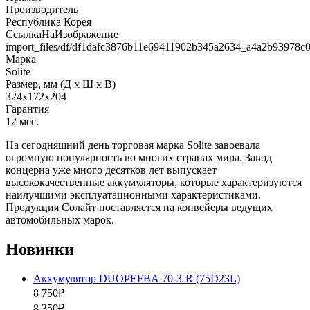
Производитель
Республика Корея
СсылкаНаИзображение
import_files/df/df1dafc3876b11e69411902b345a2634_a4a2b93978c
Марка
Solite
Размер, мм (Д x Ш x В)
324x172x204
Гарантия
12 мес.
На сегодняшний день торговая марка Solite завоевала
огромную популярность во многих странах мира. Завод
концерна уже много десятков лет выпускает
высококачественные аккумуляторы, которые характеризуются
наилучшими эксплуатационными характеристиками.
Продукция Солайт поставляется на конвейеры ведущих
автомобильных марок.
Новинки
Аккумулятор DUOPEFBА 70-З-R (75D23L)
8 750₽
8 350₽