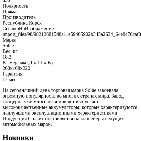
650
Полярность
Прямая
Производитель
Республика Корея
СсылкаНаИзображение
import_files/98/982126815d8a11e59405902b345a2634_64e8c70caf
Марка
Solite
Вес, кг
18.2
Размер, мм (Д x Ш x В)
260x168x220
Гарантия
12 мес.
На сегодняшний день торговая марка Solite завоевала
огромную популярность во многих странах мира. Завод
концерна уже много десятков лет выпускает
высококачественные аккумуляторы, которые характеризуются
наилучшими эксплуатационными характеристиками.
Продукция Солайт поставляется на конвейеры ведущих
автомобильных марок.
Новинки