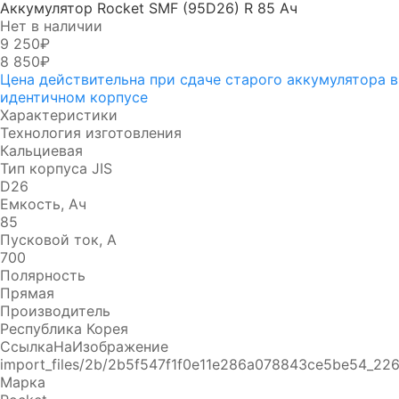
Аккумулятор Rocket SMF (95D26) R 85 Ач
Нет в наличии
9 250₽
8 850₽
Цена действительна при сдаче старого аккумулятора в
идентичном корпусе
Характеристики
Технология изготовления
Кальциевая
Тип корпуса JIS
D26
Емкость, Ач
85
Пусковой ток, А
700
Полярность
Прямая
Производитель
Республика Корея
СсылкаНаИзображение
import_files/2b/2b5f547f1f0e11e286a078843ce5be54_22
Марка