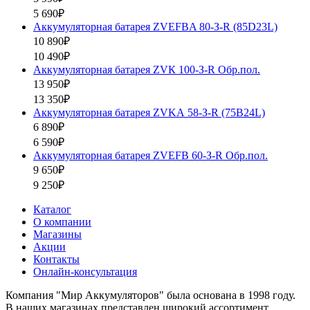
5 690₽
Аккумуляторная батарея ZVEFBA 80-З-R (85D23L)
10 890₽
10 490₽
Аккумуляторная батарея ZVК 100-З-R Обр.пол.
13 950₽
13 350₽
Аккумуляторная батарея ZVKА 58-З-R (75B24L)
6 890₽
6 590₽
Аккумуляторная батарея ZVEFB 60-З-R Обр.пол.
9 650₽
9 250₽
Каталог
О компании
Магазины
Акции
Контакты
Онлайн-консультация
Компания "Мир Аккумуляторов" была основана в 1998 году.
В наших магазинах представлен широкий ассортимент