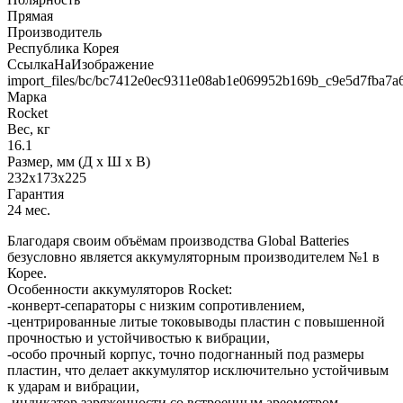
Прямая
Производитель
Республика Корея
СсылкаНаИзображение
import_files/bc/bc7412e0ec9311e08ab1e069952b169b_c9e5d7fba7a
Марка
Rocket
Вес, кг
16.1
Размер, мм (Д x Ш x В)
232x173x225
Гарантия
24 мес.
Благодаря своим объёмам производства Global Batteries
безусловно является аккумуляторным производителем №1 в
Корее.
Особенности аккумуляторов Rocket:
-конверт-сепараторы с низким сопротивлением,
-центрированные литые токовыводы пластин с повышенной
прочностью и устойчивостью к вибрации,
-особо прочный корпус, точно подогнанный под размеры
пластин, что делает аккумулятор исключительно устойчивым
к ударам и вибрации,
-индикатор заряженности со встроенным ареометром.