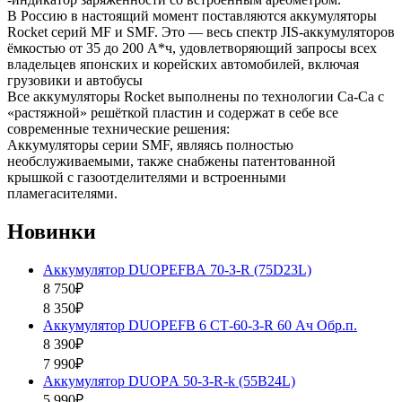
В Россию в настоящий момент поставляются аккумуляторы
Rocket серий MF и SMF. Это — весь спектр JIS-аккумуляторов
ёмкостью от 35 до 200 А*ч, удовлетворяющий запросы всех
владельцев японских и корейских автомобилей, включая
грузовики и автобусы
Все аккумуляторы Rocket выполнены по технологии Ca-Ca c
«растяжной» решёткой пластин и содержат в себе все
современные технические решения:
Аккумуляторы серии SMF, являясь полностью
необслуживаемыми, также снабжены патентованной
крышкой с газоотделителями и встроенными
пламегасителями.
Новинки
Аккумулятор DUOPEFBА 70-З-R (75D23L)
8 750₽
8 350₽
Аккумулятор DUOPEFB 6 СТ-60-З-R 60 Ач Обр.п.
8 390₽
7 990₽
Аккумулятор DUOPА 50-З-R-k (55B24L)
5 990₽