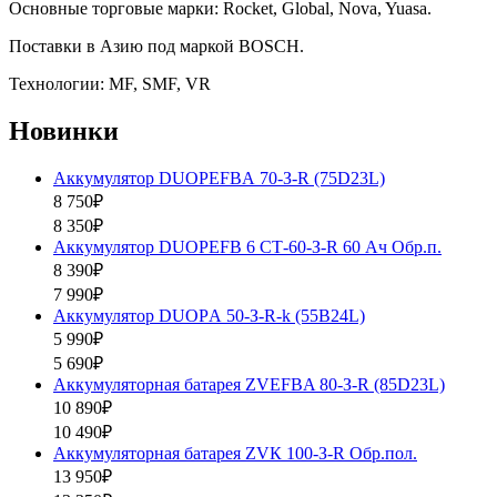
Основные торговые марки: Rocket, Global, Nova, Yuasa.
Поставки в Азию под маркой BOSCH.
Технологии: MF, SMF, VR
Новинки
Аккумулятор DUOPEFBА 70-З-R (75D23L)
8 750₽
8 350₽
Аккумулятор DUOPEFB 6 СТ-60-З-R 60 Ач Обр.п.
8 390₽
7 990₽
Аккумулятор DUOPА 50-З-R-k (55B24L)
5 990₽
5 690₽
Аккумуляторная батарея ZVEFBA 80-З-R (85D23L)
10 890₽
10 490₽
Аккумуляторная батарея ZVК 100-З-R Обр.пол.
13 950₽