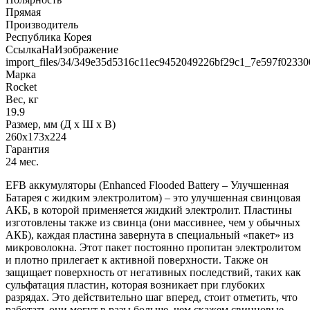
Прямая
Производитель
Республика Корея
СсылкаНаИзображение
import_files/34/349e35d5316c11ec9452049226bf29c1_7e597f02330
Марка
Rocket
Вес, кг
19.9
Размер, мм (Д x Ш x В)
260x173x224
Гарантия
24 мес.
EFB аккумуляторы (Enhanced Flooded Battery – Улучшенная
Батарея с жидким электролитом) – это улучшенная свинцовая
АКБ, в которой применяется жидкий электролит. Пластины
изготовлены также из свинца (они массивнее, чем у обычных
АКБ), каждая пластина завернута в специальный «пакет» из
микроволокна. Этот пакет постоянно пропитан электролитом
и плотно прилегает к активной поверхности. Также он
защищает поверхность от негативных последствий, таких как
сульфатация пластин, которая возникает при глубоких
разрядах. Это действительно шаг вперед, стоит отметить, что
работать они могут в разы больше, чем скажем свинцовые