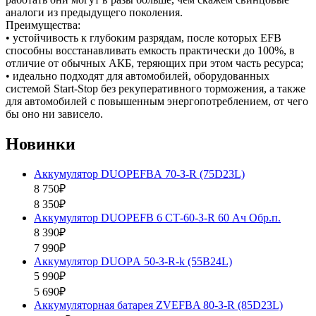
аналоги из предыдущего поколения.
Преимущества:
• устойчивость к глубоким разрядам, после которых EFB
способны восстанавливать емкость практически до 100%, в
отличие от обычных АКБ, теряющих при этом часть ресурса;
• идеально подходят для автомобилей, оборудованных
системой Start-Stop без рекуперативного торможения, а также
для автомобилей с повышенным энергопотреблением, от чего
бы оно ни зависело.
Новинки
Аккумулятор DUOPEFBА 70-З-R (75D23L)
8 750₽
8 350₽
Аккумулятор DUOPEFB 6 СТ-60-З-R 60 Ач Обр.п.
8 390₽
7 990₽
Аккумулятор DUOPА 50-З-R-k (55B24L)
5 990₽
5 690₽
Аккумуляторная батарея ZVEFBA 80-З-R (85D23L)